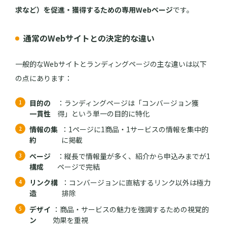
求など）を促進・獲得するための専用Webページ
です。
通常のWebサイトとの決定的な違い
一般的なWebサイトとランディングページの主な違いは以下
の点にあります：
目的の
：ランディングページは「コンバージョン獲
一貫性
得」という単一の目的に特化
情報の集
：1ページに1商品・1サービスの情報を集中的
約
に掲載
ページ
：縦長で情報量が多く、紹介から申込みまでが1
構成
ページで完結
リンク構
：コンバージョンに直結するリンク以外は極力
造
排除
デザイ
：商品・サービスの魅力を強調するための視覚的
ン
効果を重視