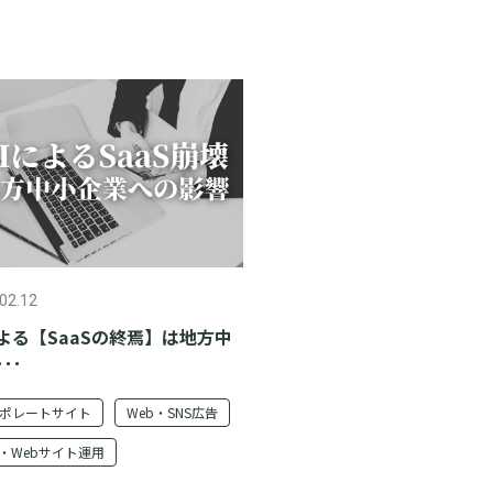
02.12
による【SaaSの終焉】は地方中
･･
ポレートサイト
Web・SNS広告
O・Webサイト運用